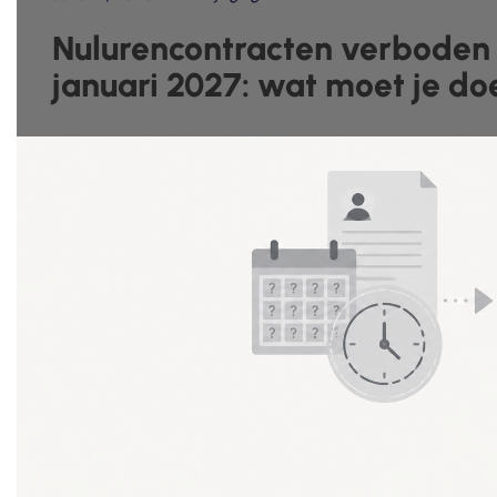
Nulurencontracten verboden 
januari 2027: wat moet je d