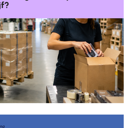
jf?
ing