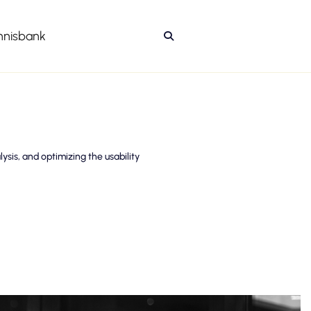
nnisbank

ysis, and optimizing the usability