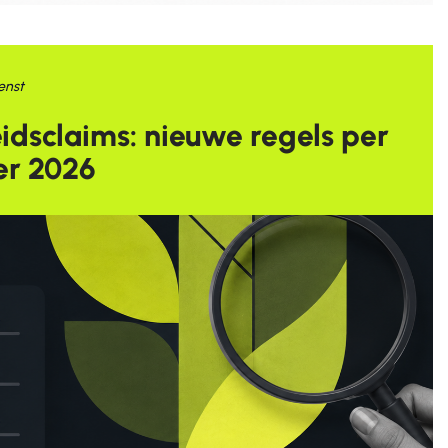
enst
dsclaims: nieuwe regels per
er 2026