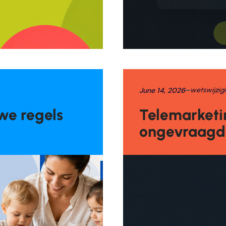
June 14, 2026
wetswijzig
we regels
Telemarketin
ongevraagd b