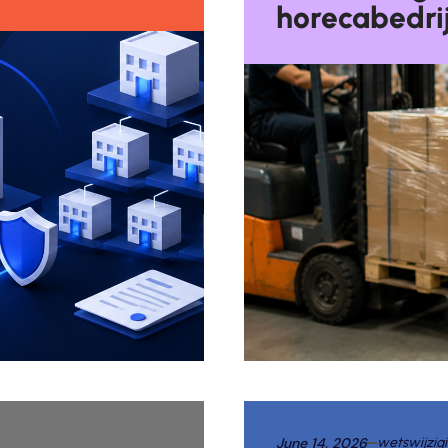
horecabedri
June 14, 2026
wetswijzig