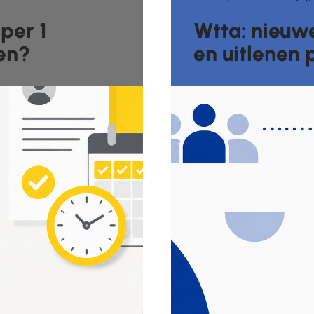
per 1
Wtta: nieuwe
oen?
en uitlenen 