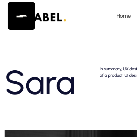
Home
Sara
In summary, UX desig
of a product. UI des