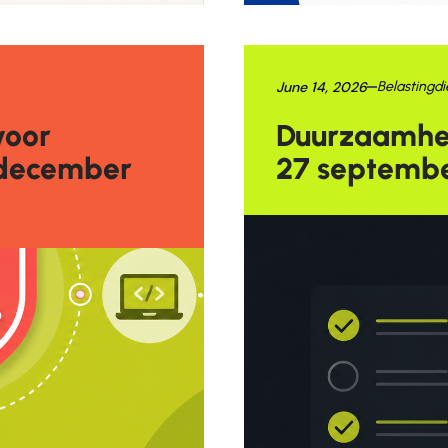
June 14, 2026
Belastingdi
voor
Duurzaamhei
 december
27 septemb