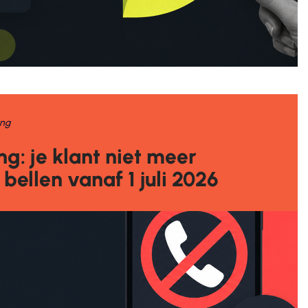
ing
g: je klant niet meer
ellen vanaf 1 juli 2026