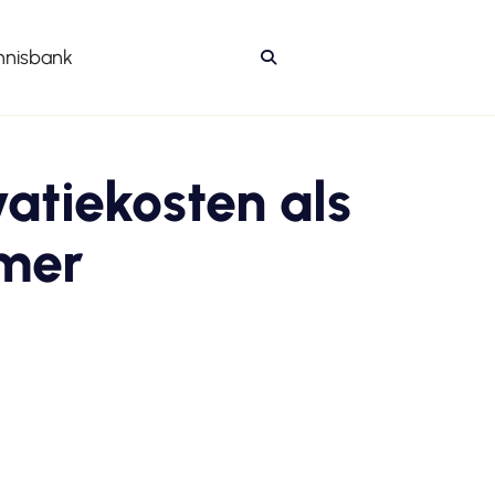
nnisbank

atiekosten als
emer