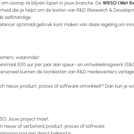
l om voorop te blijven lopen in jouw branche. De
WBSO (Wet Be
verheid die je helpt om de kosten van R&D (Research & Develop
ls zelfstandige.
eelancer optimaal gebruik kunt maken van deze regeling om inno
nemers, waaronder:
minimaal 500 uur per jaar aan speur- en ontwikkelinsgwerk (S&
rsoneel kunnen de loonkosten van R&D medewerkers verlage
isch nieuw product, proces of software ontwikkelt? Dan kun je 
BSO. Jouw project moet:
n nieuw of verbeterd product, proces of software.
lossing nog niet direct bekend is.