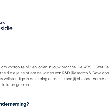
orie
sidie
el om voorop te blijven lopen in jouw branche. De WBSO (Wet B
verheid die je helpt om de kosten van R&D (Research & Develop
als zelfstandige.In deze blog ontdek je hoe jij als ondernemer 
 te laten groeien.
 onderneming?