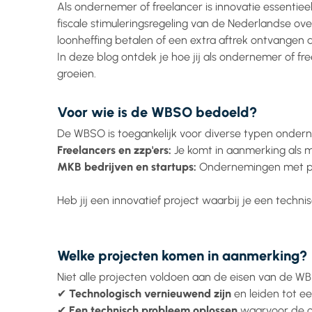
Als ondernemer of freelancer is innovatie essentiee
fiscale stimuleringsregeling van de Nederlandse o
loonheffing betalen of een extra aftrek ontvangen a
In deze blog ontdek je hoe jij als ondernemer of fr
groeien.
Voor wie is de WBSO bedoeld?
De WBSO is toegankelijk voor diverse typen onder
Freelancers en zzp'ers:
Je komt in aanmerking als 
MKB bedrijven en startups:
Ondernemingen met pe
Heb jij een innovatief project waarbij je een techn
Welke projecten komen in aanmerking?
Niet alle projecten voldoen aan de eisen van de W
✔
Technologisch vernieuwend zijn
en leiden tot ee
✔
Een technisch probleem oplossen
waarvoor de op