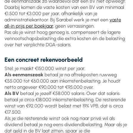
de eenmanszaak zo waardevol dat een BV niet opweegt.
Daarbij komen de vaste kosten van een BV van minimaal
€1.500 tot €3.000 per jaar, afhankelijk van je
administratiekantoor. Bij Sarabel werk je met een
vaste
all-in prijs per boekjaar
, geen verrassingen.
Pas als je winst hoog genoeg is, compenseert de lagere
vennootschapsbelasting die extra kosten én de belasting
over het verplichte DGA-salaris.
Een concreet rekenvoorbeeld
Stel: je maakt €150.000 winst per jaar.
Als eenmanszaak
betaal je na aftrekposten ruwweg
€55.000 tot €60.000 aan inkomstenbelasting. Je houdt
netto ongeveer €90.000 tot €95.000 over.
Als BV
betaal je jezelf €58.000 salaris. Over dat salaris
betaal je circa €18.000 inkomstenbelasting. De resterende
winst van €92.000 wordt belast met 19% VPB, dat is circa
€17.500.
Als je die resterende winst ook nog naar privé wil als
dividend betaal je nog eens dividendbelasting. Maar als je
dat geld in de BV laat zitten, spaar je die