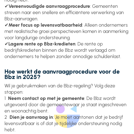
✔
Vereenvoudigde aanvraagprocedure
: Gemeenten
streven naar een snellere en efficiëntere verwerking van
Bbz-aanvragen.
✔
Meer focus op levensvatbaarheid
: Alleen ondernemers
met realistische groei perspectieven komen in aanmerking
voor langdurige ondersteuning.
✔
Lagere rente op Bbz-kredieten
: De rente op
bedrijfskredieten binnen de Bbz wordt verlaagd om
ondernemers te helpen zonder onnodige schuldenlast.
Hoe werkt de aanvraagprocedure voor de
Bbz in 2025?
Wil je gebruikmaken van de Bbz-regeling? Volg deze
stappen:
1️
Neem contact op met je gemeente
: De Bbz wordt
uitgevoerd door de gemeentewaar je staat ingeschreven
en woonachtig bent.
2️
Dien je aanvraag in
: Je moet aantonen dat je bedrijf
levensvatbaar is of dat je tijdelijke ondersteuning nodig
hebt.