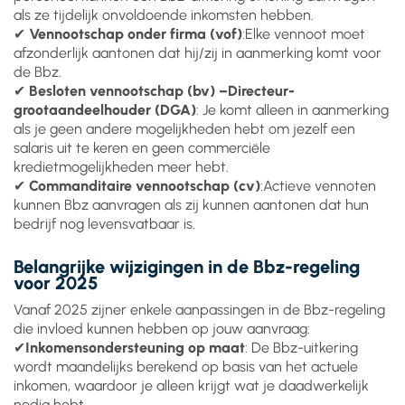
als ze tijdelijk onvoldoende inkomsten hebben.
✔
Vennootschap onder firma (vof)
:Elke vennoot moet
afzonderlijk aantonen dat hij/zij in aanmerking komt voor
de Bbz.
✔
Besloten vennootschap (bv) –Directeur-
grootaandeelhouder (DGA)
: Je komt alleen in aanmerking
als je geen andere mogelijkheden hebt om jezelf een
salaris uit te keren en geen commerciële
kredietmogelijkheden meer hebt.
✔
Commanditaire vennootschap (cv)
:Actieve vennoten
kunnen Bbz aanvragen als zij kunnen aantonen dat hun
bedrijf nog levensvatbaar is.
Belangrijke wijzigingen in de Bbz-regeling
voor 2025
Vanaf 2025 zijner enkele aanpassingen in de Bbz-regeling
die invloed kunnen hebben op jouw aanvraag:
✔
Inkomensondersteuning op maat
: De Bbz-uitkering
wordt maandelijks berekend op basis van het actuele
inkomen, waardoor je alleen krijgt wat je daadwerkelijk
nodig hebt.