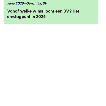
June 2026
Oprichting BV
Vanaf welke winst loont een BV? Het
omslagpunt in 2026
Mail ons
Bel ons
info@sarabeladministratie.nl
085-303
9661
Plan gesprek
Volg ons op
klik
hier


