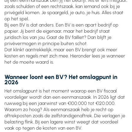
Bij een eenmanszaak ben jij het bedrijf. Als er iets misgaat,
zoals schulden of een rechtszaak, kan iemand ook bij je
privégeld komen. Je spaargeld, je auto, je huis. Alles staat
op het spel.
Bij een BV is dat anders. Een BV is een apart bedrijf op
papier. Jij bent de eigenaar, maar het bedrijf staat
juridisch los van jou. Gaat de BV failliet? Dan blijft je
privévermogen in principe buiten schot.
Dat klinkt aantrekkelijk, maar een BV brengt ook meer
kosten en regels met zich mee. Hieronder lees je wanneer
het de moeite waard is.
Wanneer loont een BV? Het omslagpunt in
2026
Het omslagpunt is het moment waarop een BV fiscaal
voordeliger wordt dan een eenmanszaak. In 2026 ligt dat
ruwweg bij een jaarwinst van €100.000 tot €120.000.
Waarom zo hoog? Als eenmanszaak heb je recht op
aftrekposten zoals de zelfstandigenaftrek. Die verlagen je
belasting flink. Bij een lagere winst weegt dat voordeel
vaak op tegen de kosten van een BV.