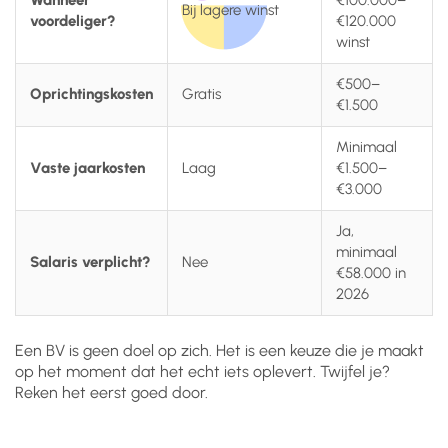
Wanneer
€100.000–
Bij lagere winst
voordeliger?
€120.000
winst
€500–
Oprichtingskosten
Gratis
€1.500
Minimaal
Vaste jaarkosten
Laag
€1.500–
€3.000
Ja,
minimaal
Salaris verplicht?
Nee
€58.000 in
2026
Een BV is geen doel op zich. Het is een keuze die je maakt
op het moment dat het echt iets oplevert. Twijfel je?
Reken het eerst goed door.