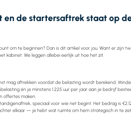
 en de startersaftrek staat op de
 punt om te beginnen? Dan is dit artikel voor jou. Want er zijn
et kabinet. We leggen allebei eerlijk uit hoe het zit.
inst mag aftrekken voordat de belasting wordt berekend. Minder
lasting én je minstens 1.225 uur per jaar aan je bedrijf bestee
 en offertes maken.
tandigenaftrek, speciaal voor wie net begint. Het bedrag is €2
ht achter elkaar — je hebt wat ruimte om hem strategisch in te ze