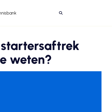
nnisbank

startersaftrek
je weten?