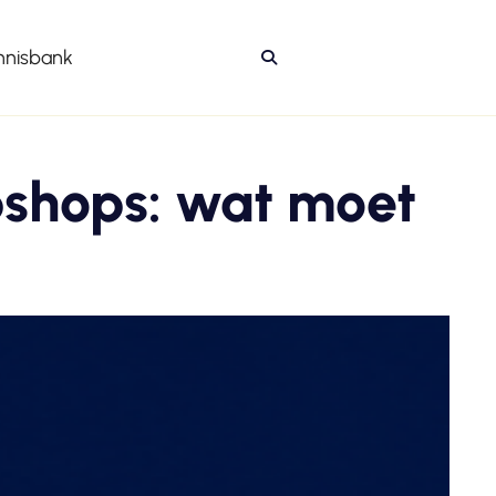
nnisbank

bshops: wat moet