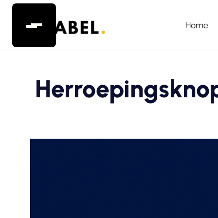
Home
Herroepingsknop