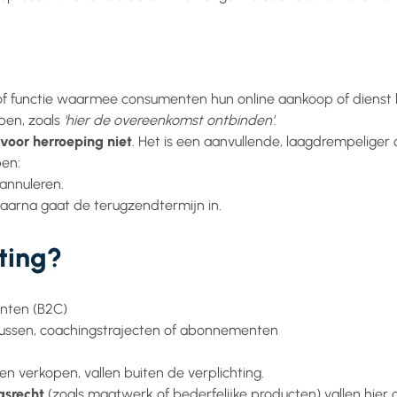
p of functie waarmee consumenten hun online aankoop of dienst
ben, zoals
'hier de overeenkomst ontbinden'
.
voor herroeping niet
. Het is een aanvullende, laagdrempeliger
pen:
 annuleren.
 daarna gaat de terugzendtermijn in.
ting?
nten (B2C)
rsussen, coachingstrajecten of abonnementen
en verkopen, vallen buiten de verplichting.
gsrecht
(zoals maatwerk of bederfelijke producten) vallen hier 