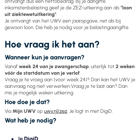
ontvangt dus een nettobedrag. Bij je aangifte
inkomstenbelasting geef je de ZEZ-uitkering aan als
"loon
uit ziektewetuitkering"
.
Je ontvangt van het UWV een jaaropgave, net als bij
gewoon loon. Die heb je nodig voor je belastingaangifte.
Hoe vraag ik het aan?
Wanneer kun je aanvragen?
Vanaf
week 24 van je zwangerschap
, uiterlijk tot
2 weken
vóór de startdatum van je verlof
.
Vraag je te vroeg aan (voor week 24)? Dan kan het UWV je
aanvraag nog niet verwerken.Vraag je te laat aan? Dan
mis je mogelijk weken uitkering.
Hoe doe je dat?
Via
Mijn UWV
op
uwv.nl/zez
. Je logt in met DigiD.
Wat heb je nodig?
Je
DigiD