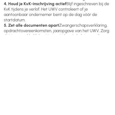
4. Houd je KvK-inschrijving actief
Blijf ingeschreven bij de
KvK tijdens je verlof. Het UWV controleert of je
aantoonbaar ondernemer bent op de dag vóór de
startdatum.
5. Zet alle documenten apart
Zwangerschapsverklaring,
opdrachtovereenkomsten, jaaropgave van het UWV. Zorg
dat je ze makkelijk kunt terugvinden. Je hebt ze nodig voor
je belastingaangifte en eventuele vragen van het UWV.
Kortom
De ZEZ-uitkering bestaat, is officieel en is er voor jou, of je
nu een eenmanszaak hebt, een BV, of meewerkt in het
bedrijf van je partner. Er is geen inkomensgrens. Je hoeft
er geen werkgever voor te hebben. Je vraagt hem zelf aan
bij het UWV via DigiD, het kost je geen premie en je hebt
er gewoon recht op.
Vragen? Stuur ons gewoon een mailtje
→
info@sarabeladministratie.nl