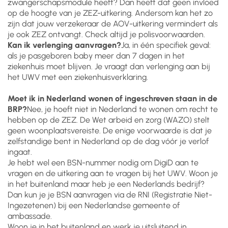
zwangerschapsmodule heeft? Dan heeft dat geen invloed
op de hoogte van je ZEZ-uitkering. Andersom kan het zo
zijn dat jouw verzekeraar de AOV-uitkering vermindert als
je ook ZEZ ontvangt. Check altijd je polisvoorwaarden.
Kan ik verlenging aanvragen?
Ja, in één specifiek geval:
als je pasgeboren baby meer dan 7 dagen in het
ziekenhuis moet blijven. Je vraagt dan verlenging aan bij
het UWV met een ziekenhuisverklaring.
Moet ik in Nederland wonen of ingeschreven staan in de
BRP?
Nee, je hoeft niet in Nederland te wonen om recht te
hebben op de ZEZ. De Wet arbeid en zorg (WAZO) stelt
geen woonplaatsvereiste. De enige voorwaarde is dat je
zelfstandige bent in Nederland op de dag vóór je verlof
ingaat.
Je hebt wel een BSN-nummer nodig om DigiD aan te
vragen en de uitkering aan te vragen bij het UWV. Woon je
in het buitenland maar heb je een Nederlands bedrijf?
Dan kun je je BSN aanvragen via de RNI (Registratie Niet-
Ingezetenen) bij een Nederlandse gemeente of
ambassade.
Woon je in het buitenland en werk je uitsluitend in