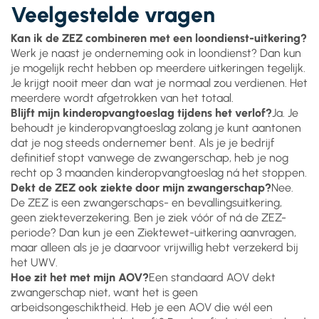
Veelgestelde vragen
Kan ik de ZEZ combineren met een loondienst-uitkering?
Werk je naast je onderneming ook in loondienst? Dan kun
je mogelijk recht hebben op meerdere uitkeringen tegelijk.
Je krijgt nooit meer dan wat je normaal zou verdienen. Het
meerdere wordt afgetrokken van het totaal.
Blijft mijn kinderopvangtoeslag tijdens het verlof?
Ja. Je
behoudt je kinderopvangtoeslag zolang je kunt aantonen
dat je nog steeds ondernemer bent. Als je je bedrijf
definitief stopt vanwege de zwangerschap, heb je nog
recht op 3 maanden kinderopvangtoeslag ná het stoppen.
Dekt de ZEZ ook ziekte door mijn zwangerschap?
Nee.
De ZEZ is een zwangerschaps- en bevallingsuitkering,
geen ziekteverzekering. Ben je ziek vóór of ná de ZEZ-
periode? Dan kun je een Ziektewet-uitkering aanvragen,
maar alleen als je je daarvoor vrijwillig hebt verzekerd bij
het UWV.
Hoe zit het met mijn AOV?
Een standaard AOV dekt
zwangerschap niet, want het is geen
arbeidsongeschiktheid. Heb je een AOV die wél een