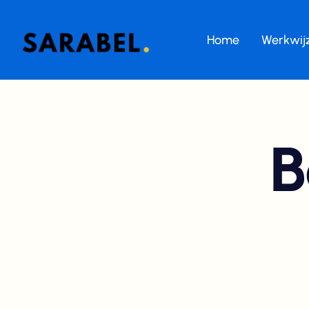
Home
Werkwij
B