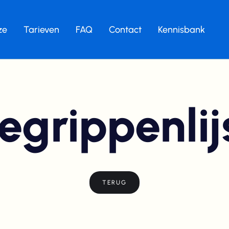
ze
Tarieven
FAQ
Contact
Kennisbank
egrippenlij
TERUG