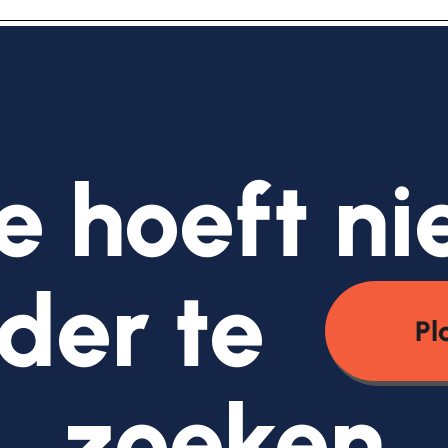
e hoeft ni
der te
Pl
zoeken