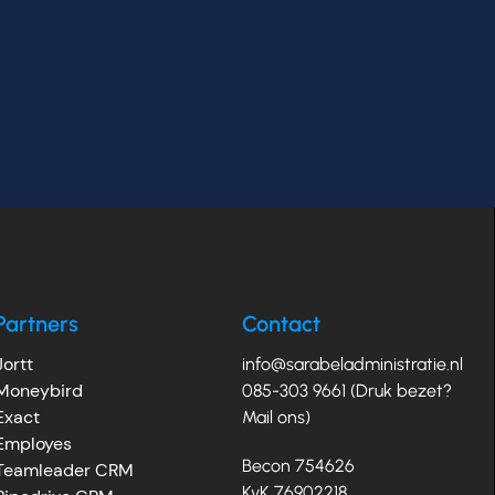
Partners
Contact
Jortt
info@sarabeladministratie.nl
Moneybird
085-303 9661 (Druk bezet?
Exact
Mail ons)
Employes
Becon 754626
Teamleader CRM
KvK 76902218