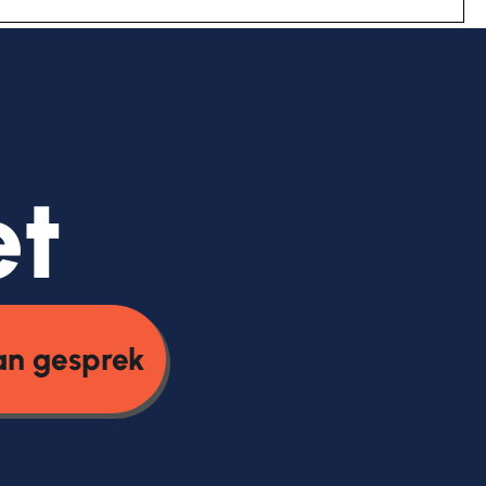
et
an gesprek