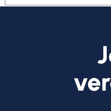
J
ver