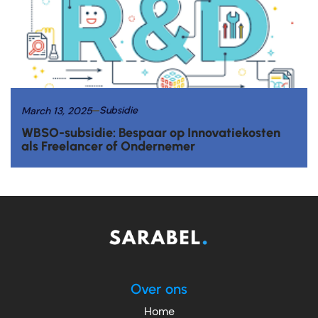
March 13, 2025
Subsidie
WBSO-subsidie: Bespaar op Innovatiekosten
als Freelancer of Ondernemer
Over ons
Home