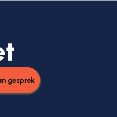
et
an gesprek