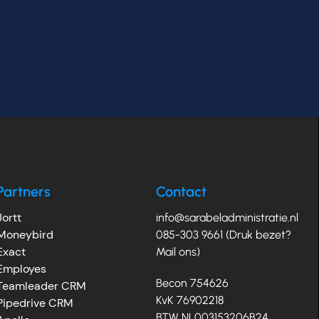
Partners
Contact
Jortt
info@sarabeladministratie.nl
Moneybird
085-303 9661 (Druk bezet?
Exact
Mail ons)
Employes
Becon 754626
Teamleader CRM
KvK 76902218
Pipedrive CRM
BTW NL003153206B24