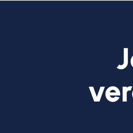
J
ver