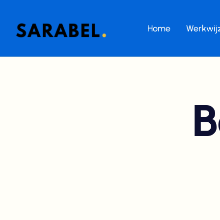
Home
Werkwij
B