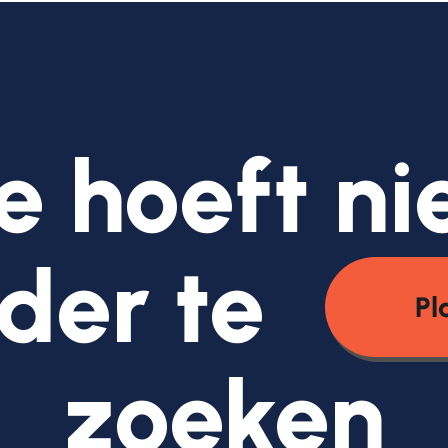
e hoeft ni
der te
Pl
zoeken