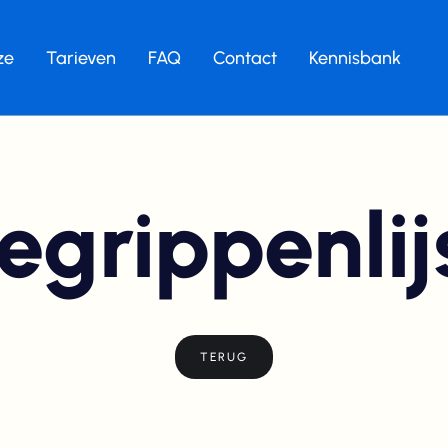
ze
Tarieven
FAQ
Contact
Kennisbank
egrippenlij
TERUG