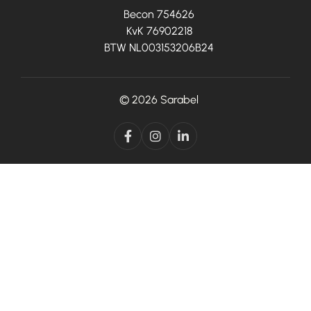
Becon 754626
KvK 76902218
BTW NL003153206B24
© 2026
Sarabel


