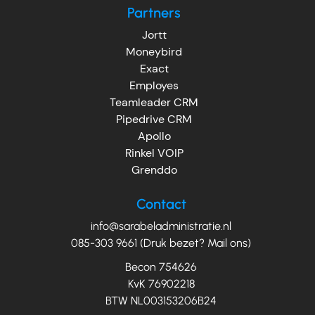
Partners
Jortt
Moneybird
Exact
Employes
Teamleader CRM
Pipedrive CRM
Apollo
Rinkel VOIP
Grenddo
Contact
info@sarabeladministratie.nl
085-303 9661 (Druk bezet? Mail ons)
Becon 754626
KvK 76902218
BTW NL003153206B24