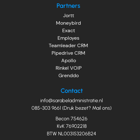
Partners
Jortt
Moneybird
Exact
Employes
Teamleader CRM
Pipedrive CRM
Apollo
Rinkel VOIP
Grenddo
Contact
info@sarabeladministratie.nl
085-303 9661 (Druk bezet? Mail ons)
Becon 754626
KvK 76902218
BTW NL003153206B24