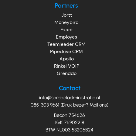
Partners
Jortt
Moneybird
Exact
Employes
Teamleader CRM
Pipedrive CRM
Apollo
Rinkel VOIP
Grenddo
Contact
info@sarabeladministratie.nl
085-303 9661 (Druk bezet? Mail ons)
Becon 754626
KvK 76902218
BTW NL003153206B24