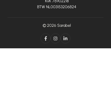
KvK 76902218
BTW NL003153206B24
© 2026
Sarabel


