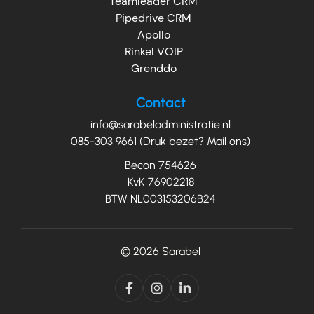
Teamleader CRM
Pipedrive CRM
Apollo
Rinkel VOIP
Grenddo
Contact
info@sarabeladministratie.nl
085-303 9661 (Druk bezet? Mail ons)
Becon 754626
KvK 76902218
BTW NL003153206B24
© 2026
Sarabel


