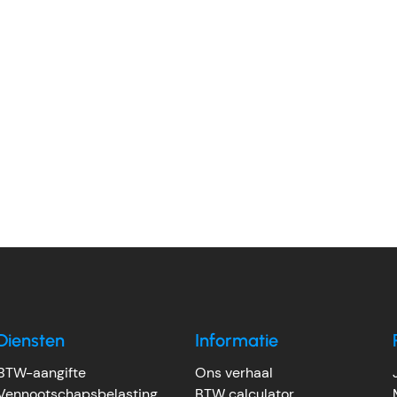
Diensten
Informatie
BTW-aangifte
Ons verhaal
Vennootschapsbelasting
BTW calculator