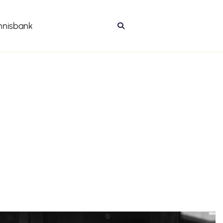
nnisbank
