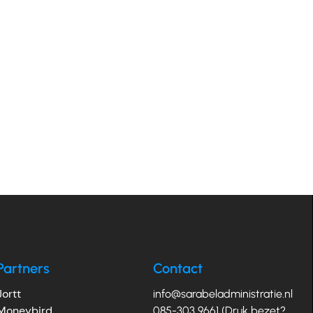
Partners
Contact
Jortt
info@sarabeladministratie.nl
Moneybird
085-303 9661 (Druk bezet?