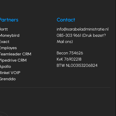
Partners
Contact
Jortt
info@sarabeladministratie.nl
Moneybird
085-303 9661 (Druk bezet?
Exact
Mail ons)
Employes
Becon 754626
Teamleader CRM
KvK 76902218
Pipedrive CRM
BTW NL003153206B24
Apollo
Rinkel VOIP
Grenddo