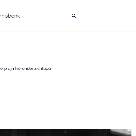
nnisbank

rp zijn hieronder zichtbaar