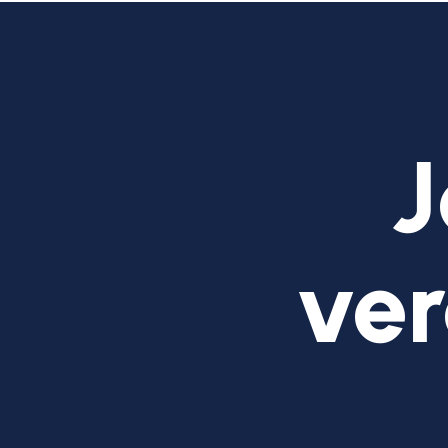
J
ver