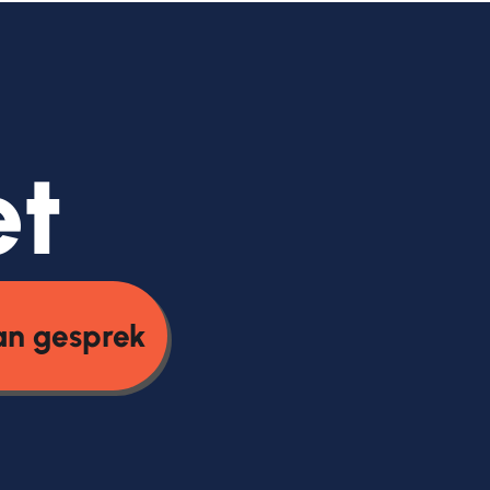
et
an gesprek