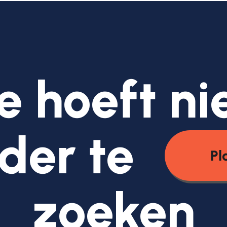
e hoeft ni
der te
Pl
zoeken