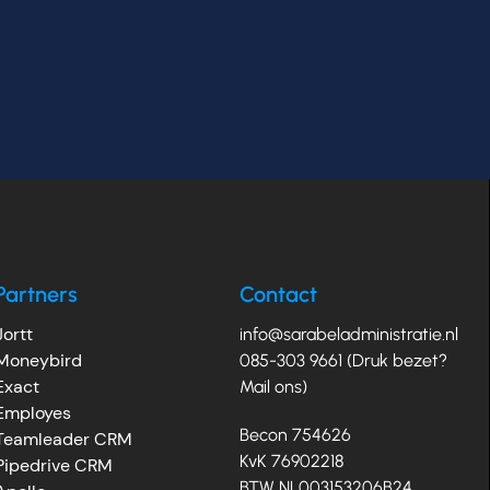
Partners
Contact
Jortt
info@sarabeladministratie.nl
Moneybird
085-303 9661 (Druk bezet?
Exact
Mail ons)
Employes
Becon 754626
Teamleader CRM
KvK 76902218
Pipedrive CRM
BTW NL003153206B24