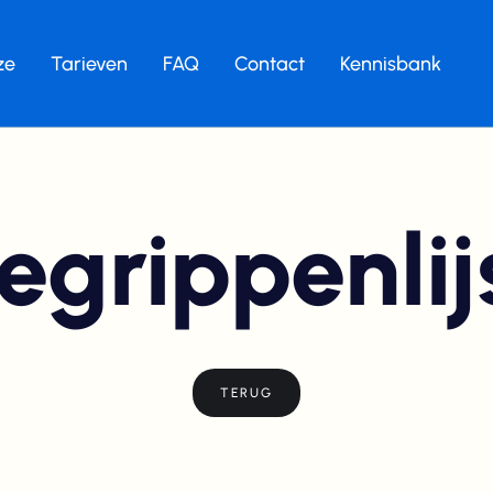
ze
Tarieven
FAQ
Contact
Kennisbank
egrippenlij
TERUG