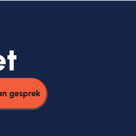
et
an gesprek