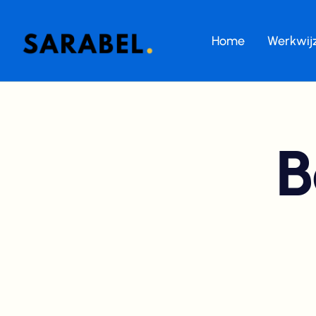
Home
Werkwij
B