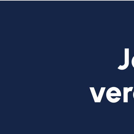
J
ver