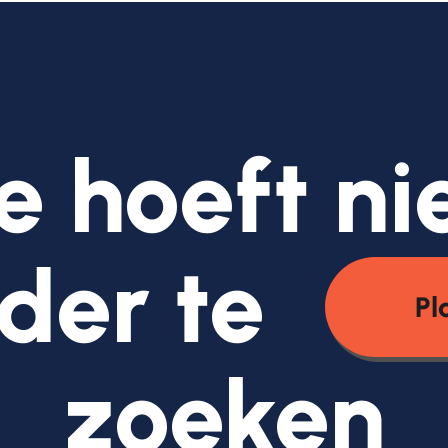
e hoeft ni
der te
Pl
zoeken