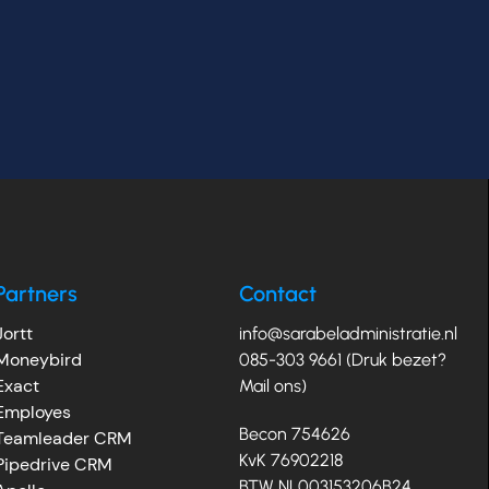
Partners
Contact
Jortt
info@sarabeladministratie.nl
Moneybird
085-303 9661 (Druk bezet?
Exact
Mail ons)
Employes
Becon 754626
Teamleader CRM
KvK 76902218
Pipedrive CRM
BTW NL003153206B24