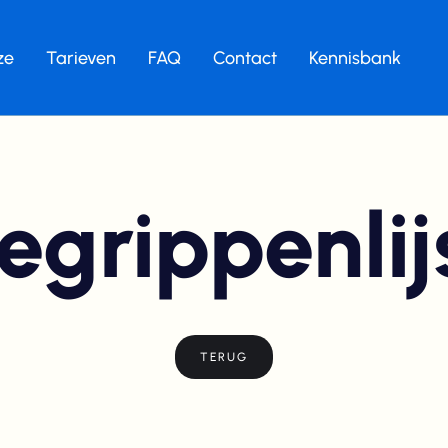
ze
Tarieven
FAQ
Contact
Kennisbank
egrippenlij
TERUG