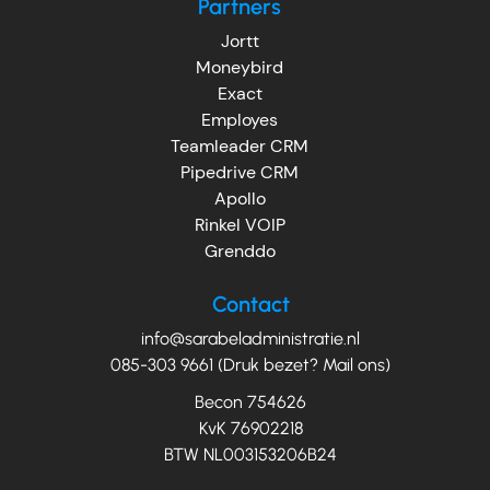
Partners
Jortt
Moneybird
Exact
Employes
Teamleader CRM
Pipedrive CRM
Apollo
Rinkel VOIP
Grenddo
Contact
info@sarabeladministratie.nl
085-303 9661 (Druk bezet? Mail ons)
Becon 754626
KvK 76902218
BTW NL003153206B24