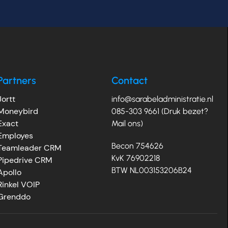
Partners
Contact
Jortt
info@sarabeladministratie.nl
Moneybird
085-303 9661 (Druk bezet?
Exact
Mail ons)
Employes
Becon 754626
Teamleader CRM
KvK 76902218
Pipedrive CRM
BTW NL003153206B24
Apollo
Rinkel VOIP
Grenddo