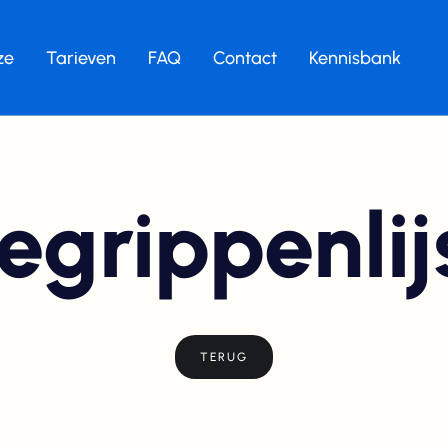
ze
Tarieven
FAQ
Contact
Kennisbank
egrippenlij
TERUG