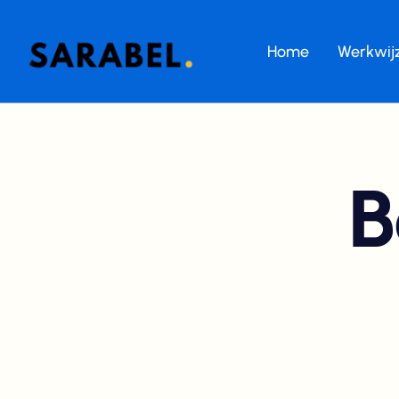
Home
Werkwij
B