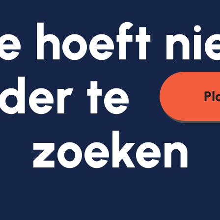
e hoeft ni
der te
Pl
zoeken