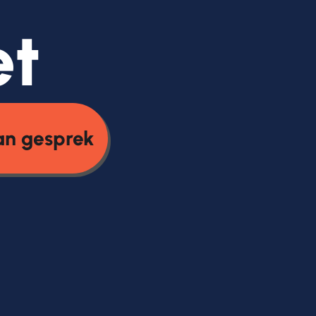
et
an gesprek