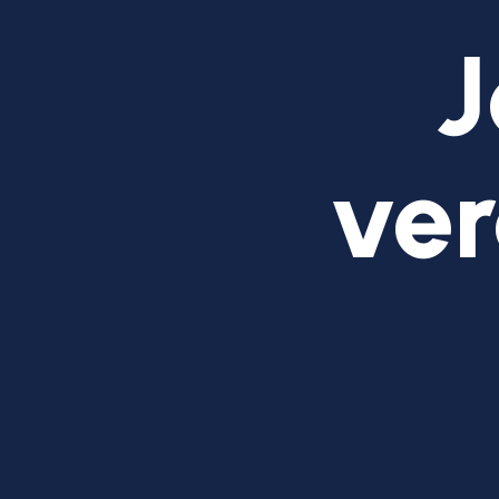
J
ver