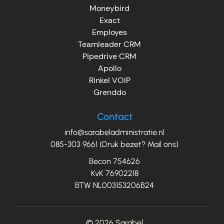
Moneybird
Exact
Employes
Teamleader CRM
Pipedrive CRM
Apollo
Rinkel VOIP
Grenddo
Contact
info@sarabeladministratie.nl
085-303 9661 (Druk bezet? Mail ons)
Becon 754626
KvK 76902218
BTW NL003153206B24
© 2026
Sarabel