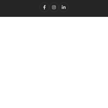


