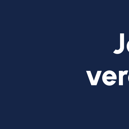
J
ver