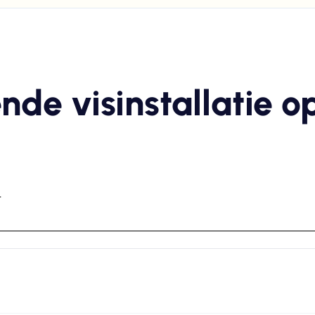
de visinstallatie o
.