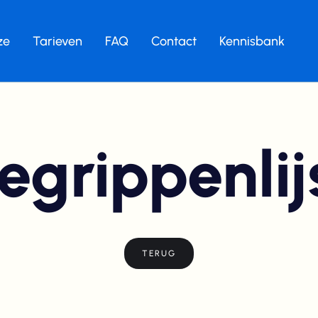
ze
Tarieven
FAQ
Contact
Kennisbank
egrippenlij
TERUG