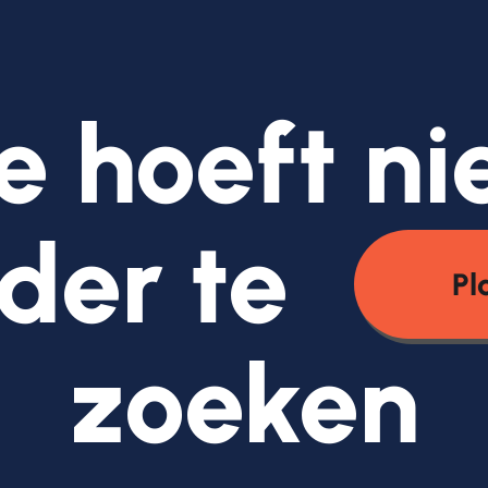
e hoeft ni
der te
Pl
zoeken