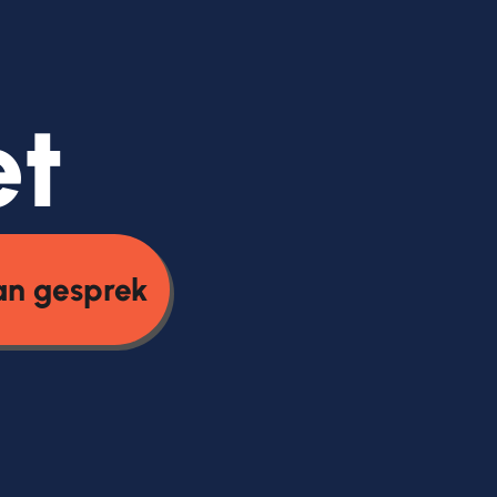
et
an gesprek