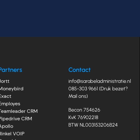
Partners
Contact
Jortt
info@sarabeladministratie.nl
Moneybird
085-303 9661 (Druk bezet?
Exact
Mail ons)
Employes
Becon 754626
Teamleader CRM
KvK 76902218
Pipedrive CRM
BTW NL003153206B24
Apollo
Rinkel VOIP