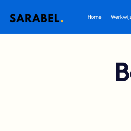
Home
Werkwij
B