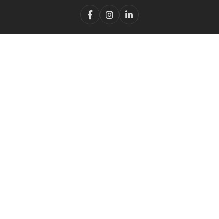


