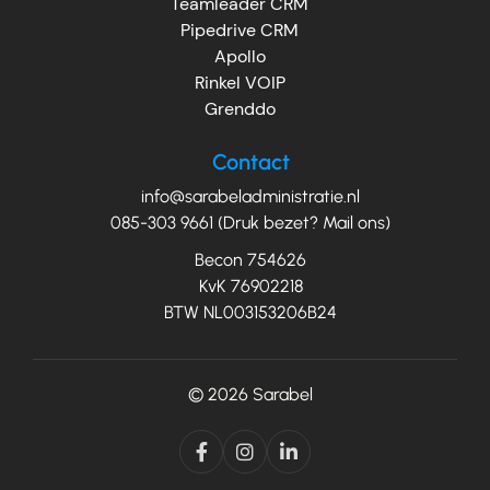
Teamleader CRM
Pipedrive CRM
Apollo
Rinkel VOIP
Grenddo
Contact
info@sarabeladministratie.nl
085-303 9661 (Druk bezet? Mail ons)
Becon 754626
KvK 76902218
BTW NL003153206B24
© 2026
Sarabel


