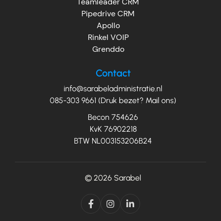
Teamleader CRM
Pipedrive CRM
Apollo
Rinkel VOIP
Grenddo
Contact
info@sarabeladministratie.nl
085-303 9661 (Druk bezet? Mail ons)
Becon 754626
KvK 76902218
BTW NL003153206B24
© 2026
Sarabel


