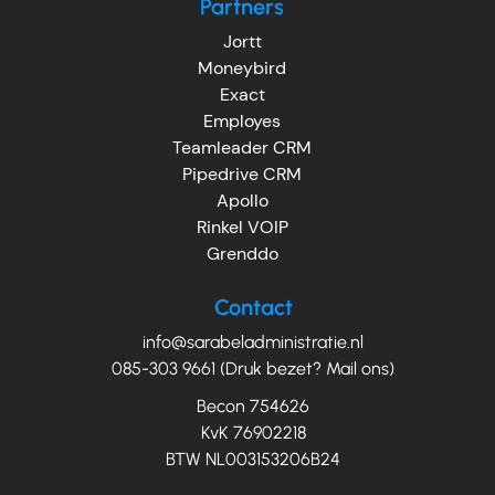
Partners
Jortt
Moneybird
Exact
Employes
Teamleader CRM
Pipedrive CRM
Apollo
Rinkel VOIP
Grenddo
Contact
info@sarabeladministratie.nl
085-303 9661 (Druk bezet? Mail ons)
Becon 754626
KvK 76902218
BTW NL003153206B24