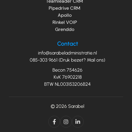
Teamleader CRM
Pipedrive CRM
Apollo
Rinkel VOIP
Grenddo
Contact
info@sarabeladministratie.nl
085-303 9661 (Druk bezet? Mail ons)
Becon 754626
KvK 76902218
BTW NL003153206B24
© 2026
Sarabel


