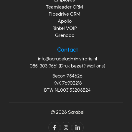
Teamleader CRM
Pipedrive CRM
Apollo
Rinkel VOIP
Grenddo
Contact
info@sarabeladministratie.nl
085-303 9661 (Druk bezet? Mail ons)
Becon 754626
KvK 76902218
BTW NL003153206B24
© 2026
Sarabel


