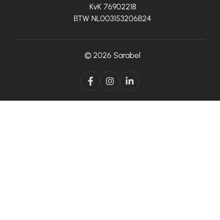
KvK 76902218
BTW NL003153206B24
© 2026
Sarabel


