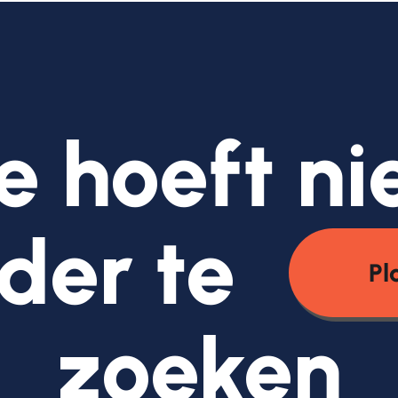
e hoeft ni
der te
Pl
zoeken