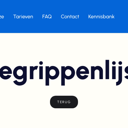
ze
Tarieven
FAQ
Contact
Kennisbank
egrippenlij
TERUG