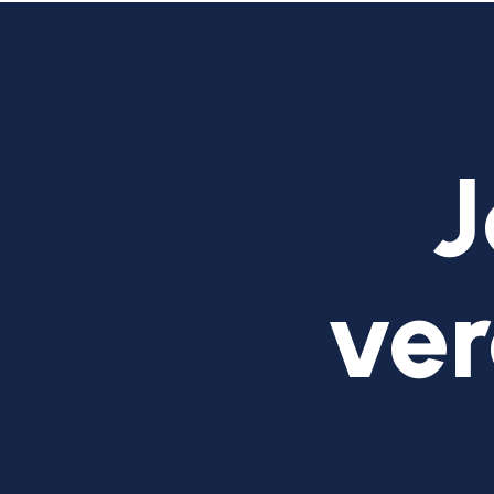
J
ver