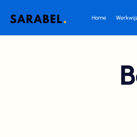
Home
Werkwij
B