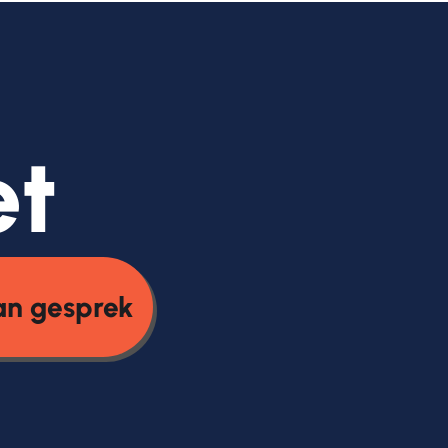
et
an gesprek