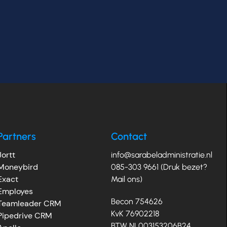
Partners
Contact
Jortt
info@sarabeladministratie.nl
Moneybird
085-303 9661 (Druk bezet?
Exact
Mail ons)
Employes
Becon 754626
Teamleader CRM
KvK 76902218
Pipedrive CRM
BTW NL003153206B24