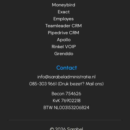
Moneybird
Exact
Employes
Teamleader CRM
Pipedrive CRM
Apollo
Rinkel VOIP
Grenddo
Contact
info@sarabeladministratie.nl
085-303 9661 (Druk bezet? Mail ons)
Becon 754626
KvK 76902218
BTW NL003153206B24
© 2026
Sarabel