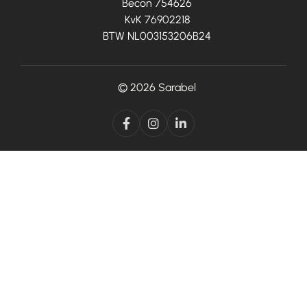
Becon 754626
KvK 76902218
BTW NL003153206B24
© 2026
Sarabel


