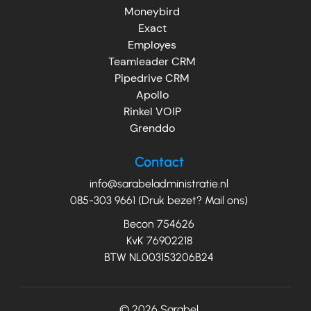
Moneybird
Exact
Employes
Teamleader CRM
Pipedrive CRM
Apollo
Rinkel VOIP
Grenddo
Contact
info@sarabeladministratie.nl
085-303 9661 (Druk bezet? Mail ons)
Becon 754626
KvK 76902218
BTW NL003153206B24
© 2026
Sarabel