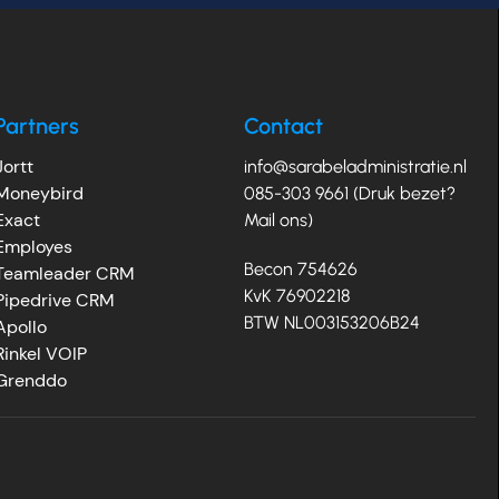
Partners
Contact
Jortt
info@sarabeladministratie.nl
Moneybird
085-303 9661 (Druk bezet?
Exact
Mail ons)
Employes
Becon 754626
Teamleader CRM
KvK 76902218
Pipedrive CRM
BTW NL003153206B24
Apollo
Rinkel VOIP
Grenddo