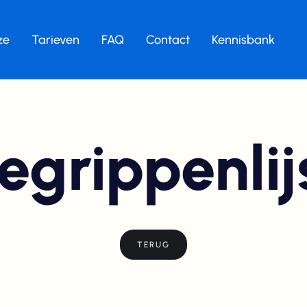
ze
Tarieven
FAQ
Contact
Kennisbank
egrippenlij
TERUG