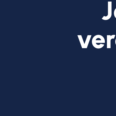
J
ver