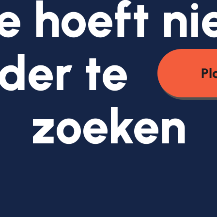
e hoeft ni
der te
Pl
zoeken