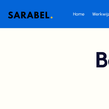
Home
Werkwij
B