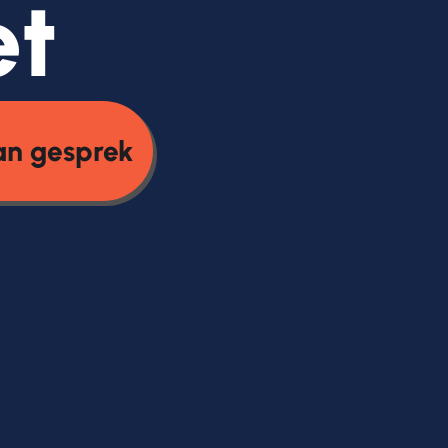
et
an gesprek