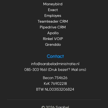
Moneybird
Exact
Employes
Teamleader CRM
Pipedrive CRM
Apollo
Rinkel VOIP
Grenddo
Contact
info@sarabeladministratie.nl
085-303 9661 (Druk bezet? Mail ons)
Becon 754626
KvK 76902218
BTW NL003153206B24
© 2026
Sarabel