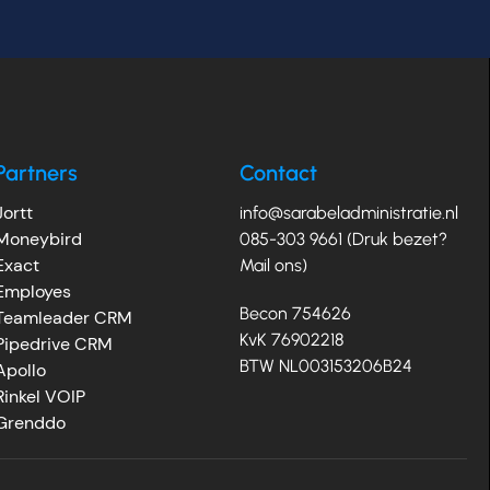
Partners
Contact
Jortt
info@sarabeladministratie.nl
Moneybird
085-303 9661 (Druk bezet?
Exact
Mail ons)
Employes
Becon 754626
Teamleader CRM
KvK 76902218
Pipedrive CRM
BTW NL003153206B24
Apollo
Rinkel VOIP
Grenddo