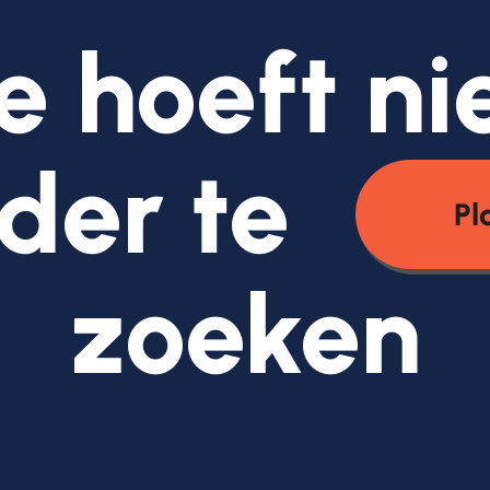
e hoeft ni
der te
Pl
zoeken