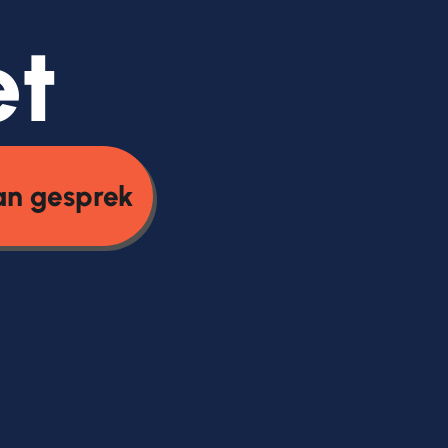
et
an gesprek