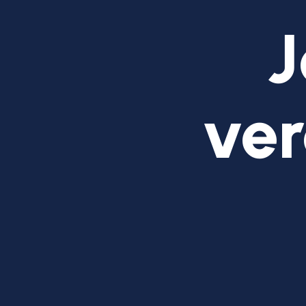
J
ver