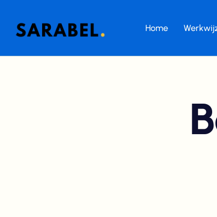
Home
Werkwij
B