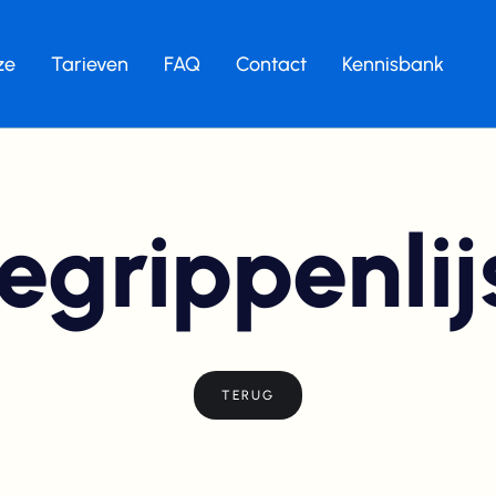
ze
Tarieven
FAQ
Contact
Kennisbank
egrippenlij
TERUG