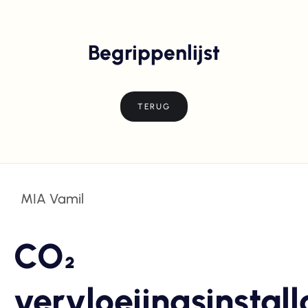
Begrippenlijst
TERUG
MIA Vamil
CO₂
vervloeiingsinstall