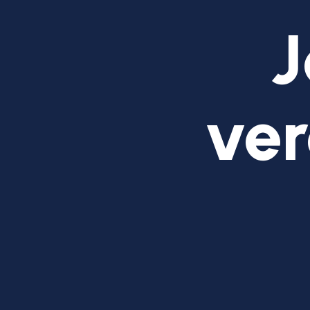
J
ver