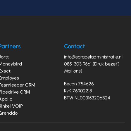
Partners
Contact
Jortt
info@sarabeladministratie.nl
Moneybird
085-303 9661 (Druk bezet?
Exact
Mail ons)
Employes
Becon 754626
Teamleader CRM
KvK 76902218
Pipedrive CRM
BTW NL003153206B24
Apollo
Rinkel VOIP
Grenddo