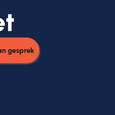
et
an gesprek