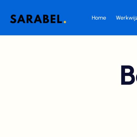
Home
Werkwij
B