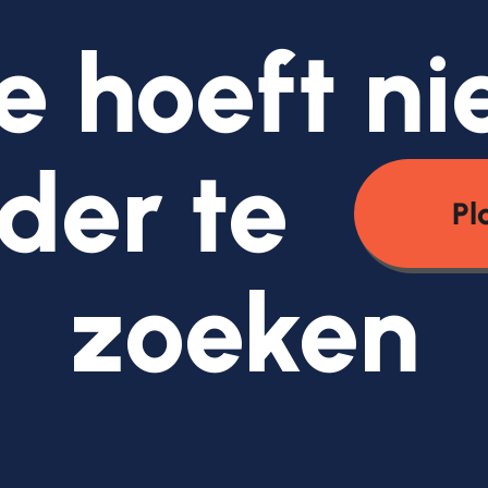
e hoeft ni
der te
Pl
zoeken