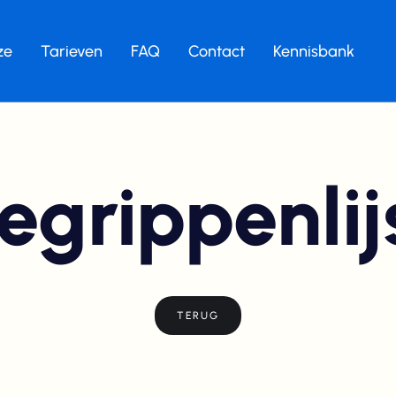
ze
Tarieven
FAQ
Contact
Kennisbank
egrippenlij
TERUG