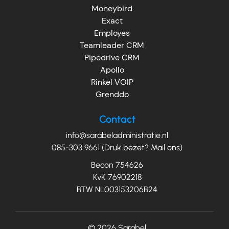
Moneybird
Exact
Employes
Teamleader CRM
Pipedrive CRM
Apollo
Rinkel VOIP
Grenddo
Contact
info@sarabeladministratie.nl
085-303 9661 (Druk bezet? Mail ons)
Becon 754626
KvK 76902218
BTW NL003153206B24
© 2026
Sarabel