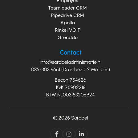
Employes
Teamleader CRM
Pipedrive CRM
Apollo
Rinkel VOIP
Grenddo
Contact
info@sarabeladministratie.nl
085-303 9661 (Druk bezet? Mail ons)
Becon 754626
KvK 76902218
BTW NL003153206B24
© 2026
Sarabel


