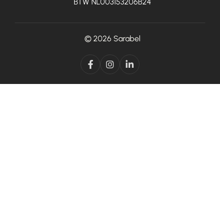
BTW NL003153206B24
© 2026
Sarabel


