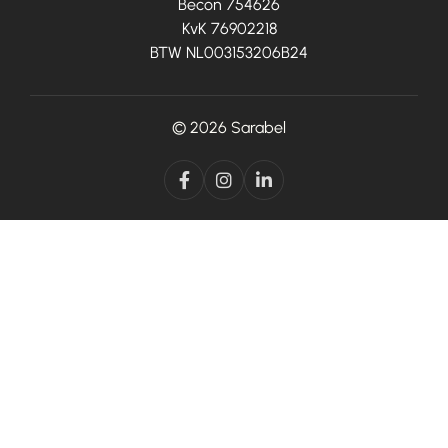
Becon 754626
KvK 76902218
BTW NL003153206B24
© 2026
Sarabel


