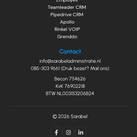
Teamleader CRM
Pipedrive CRM
Apollo
Rinkel VOIP
Grenddo
Contact
info@sarabeladministratie.nl
085-303 9661 (Druk bezet? Mail ons)
Becon 754626
KvK 76902218
BTW NL003153206B24
© 2026
Sarabel


