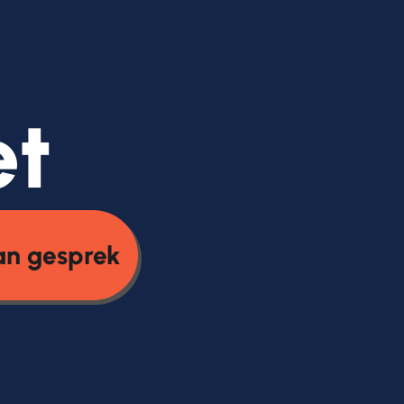
et
an gesprek