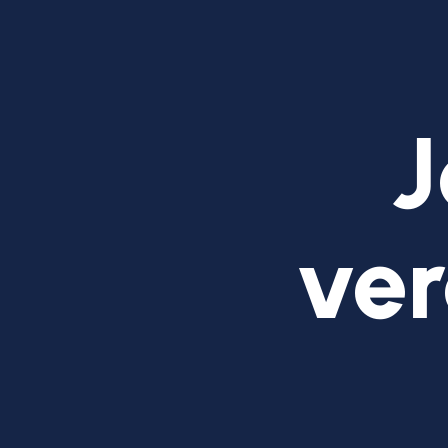
J
ver