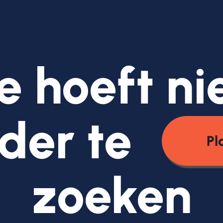
e hoeft ni
der te
Pl
zoeken