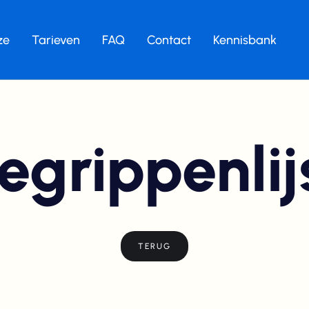
ze
Tarieven
FAQ
Contact
Kennisbank
egrippenlij
TERUG