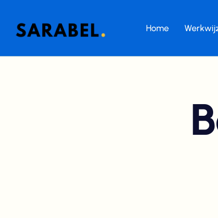
Home
Werkwij
B