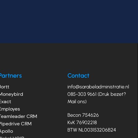
Partners
Contact
Jortt
info@sarabeladministratie.nl
Moneybird
085-303 9661 (Druk bezet?
Exact
Mail ons)
Employes
Becon 754626
Teamleader CRM
KvK 76902218
Pipedrive CRM
BTW NL003153206B24
Apollo