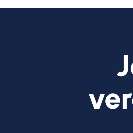
J
ver