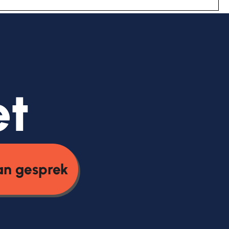
et
an gesprek