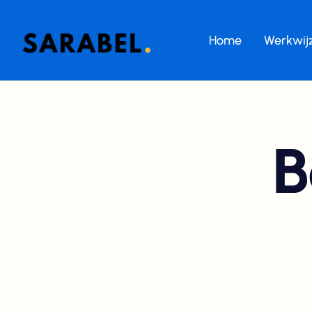
Home
Werkwij
B