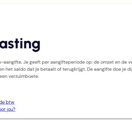
asting
w-aangifte. Je geeft per aangifteperiode op: de omzet en de v
et saldo dat je betaalt of terugkrijgt. De aangifte doe je digi
 een verzuimboete.
 de btw
or jou?