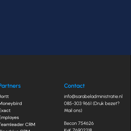
Partners
Contact
Jortt
info@sarabeladministratie.nl
Moneybird
085-303 9661 (Druk bezet?
Exact
Mail ons)
Employes
Becon 754626
Teamleader CRM
KvK 76902218