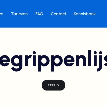
ze
Tarieven
FAQ
Contact
Kennisbank
egrippenlij
TERUG