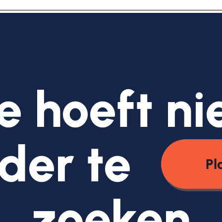
e hoeft ni
der te
Pl
zoeken