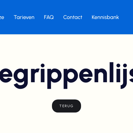
ze
Tarieven
FAQ
Contact
Kennisbank
egrippenlij
TERUG