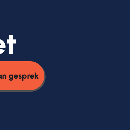
et
an gesprek