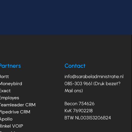
Partners
Contact
Jortt
info@sarabeladministratie.nl
Moneybird
085-303 9661 (Druk bezet?
Exact
Mail ons)
Employes
Becon 754626
Teamleader CRM
KvK 76902218
Pipedrive CRM
BTW NL003153206B24
Apollo
Rinkel VOIP