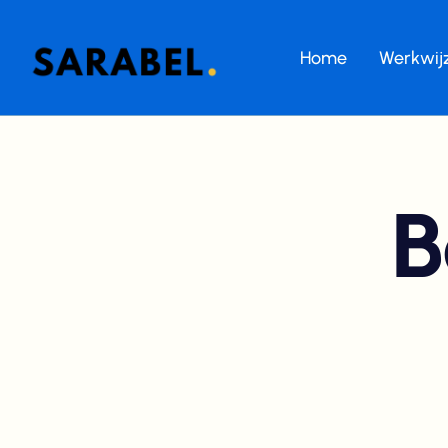
Home
Werkwij
B