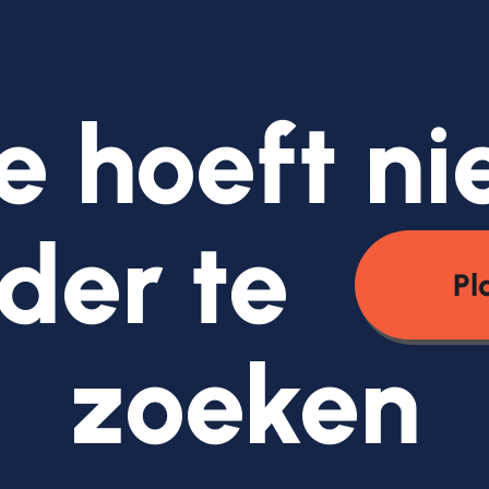
e hoeft ni
der te
Pl
zoeken