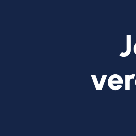
J
ver